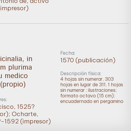
ntonio de, activo
impresor)
Fecha:
inalia, in
1570 (publicación)
m plurima
Descripción física:
tu medico
4 hojas sin numerar, 303
(propio)
hojas en lugar de 311, 1 hojas
sin numerar : ilustraciones;
formato octavo (15 cm);
es:
encuadernado en pergamino
cisco, 1525?
or); Ocharte,
-1592 (impresor)