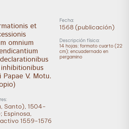
Fecha:
rmationis et
1568 (publicación)
essionis
Descripción física:
rum omnium
14 hojas; formato cuarto (22
endicantium
cm); encuadernado en
pergamino
 declarationibus
 inhibitionibus
ii Papae V. Motu.
opio)
es:
a, Santo), 1504-
; Espinosa,
 activo 1559-1576