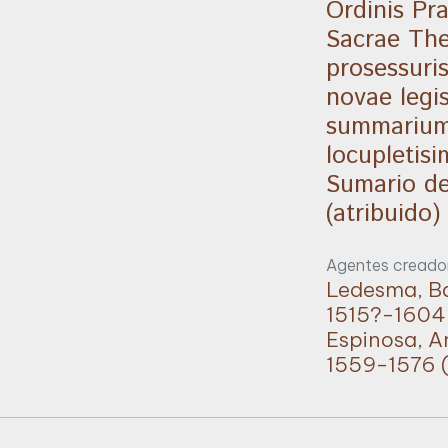
Ordinis Pr
Sacrae The
prosessuri
novae legi
summarium
locupletisi
Sumario d
(atribuido)
Agentes creador
Ledesma, Ba
1515?-1604 
Espinosa, A
1559-1576 (