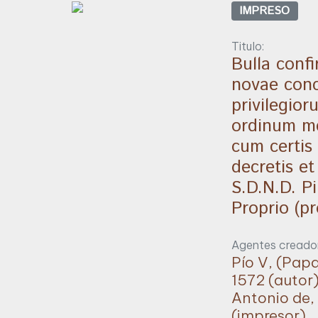
IMPRESO
Titulo:
Bulla confi
novae conc
privilegio
ordinum m
cum certis
decretis et
S.D.N.D. P
Proprio (pr
Agentes creador
Pío V, (Pap
1572 (autor)
Antonio de,
(impresor)