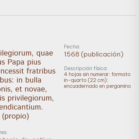
Fecha:
vilegiorum, quae
1568 (publicación)
us Papa pius
Descripción física:
ncessit fratribus
4 hojas sin numerar; formato
bus: in bulla
in-quarto (22 cm);
encuadernado en pergamino
nis, et novae,
s privilegiorum,
endicantium.
 (propio)
es: