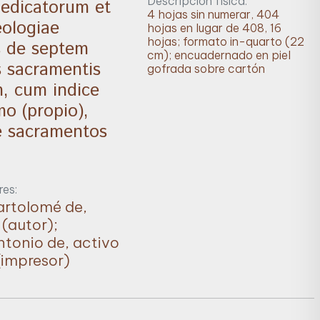
Descripción física:
aedicatorum et
4 hojas sin numerar, 404
ologiae
hojas en lugar de 408, 16
hojas; formato in-quarto (22
s de septem
cm); encuadernado en piel
s sacramentis
gofrada sobre cartón
, cum indice
mo (propio),
e sacramentos
es:
rtolomé de,
(autor);
ntonio de, activo
impresor)