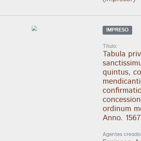
IMPRESO
Titulo:
Tabula pri
sanctissim
quintus, co
mendicanti
confirmatio
concessioni
ordinum m
Anno. 1567
Agentes creador