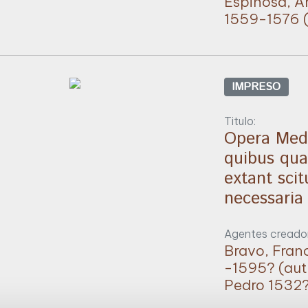
Espinosa, A
1559-1576 (
IMPRESO
Titulo:
Opera Medic
quibus qua
extant sci
necessaria 
Agentes creador
Bravo, Fran
-1595? (aut
Pedro 1532?