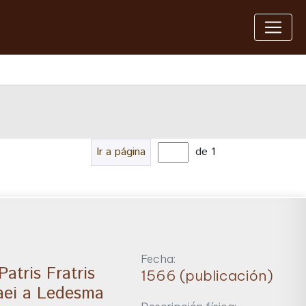
Ir a página
de 1
Fecha:
atris Fratris
1566 (publicación)
aei a Ledesma