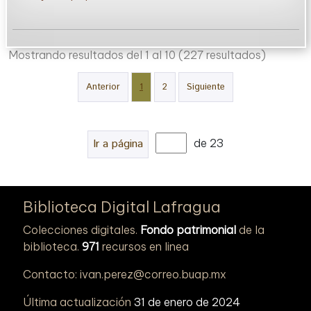
Mostrando resultados del 1 al 10
(227 resultados)
Anterior
1
2
Siguiente
Ir a página
de 23
Biblioteca Digital Lafragua
Colecciones digitales.
Fondo patrimonial
de la
biblioteca.
971
recursos en linea
Contacto: ivan.perez@correo.buap.mx
Última actualización
31 de enero de 2024