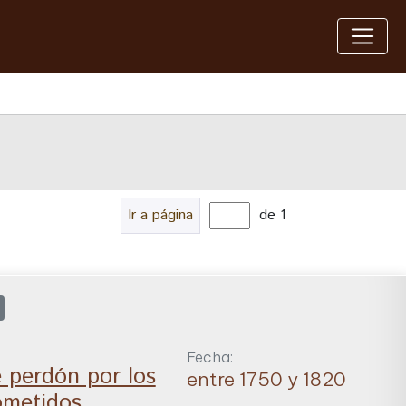
Ir a página
de 1
Fecha:
e perdón por los
entre 1750 y 1820
ometidos