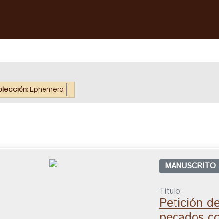
olección:
Ephemera
MANUSCRITO
Titulo:
Petición d
pecados c