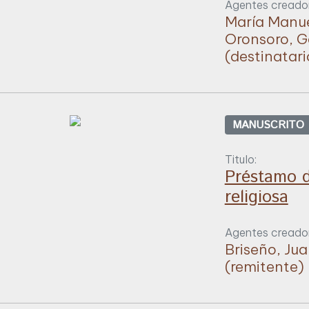
Agentes creador
María Manue
Oronsoro, G
(destinatari
MANUSCRITO
Titulo:
Préstamo d
religiosa
Agentes creador
Briseño, Ju
(remitente)