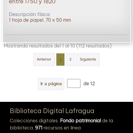
entre 1750 y 1820
Descripción física:
1 hoja de papel, 70 x 50 mm
Mostrando resultados del 1 al 10
(112 resultados)
Anterior
1
2
Siguiente
Ir a página
de 12
Biblioteca Digital Lafragua
Colecciones digitales.
Fondo patrimonial
de la
biblioteca.
971
recursos en linea