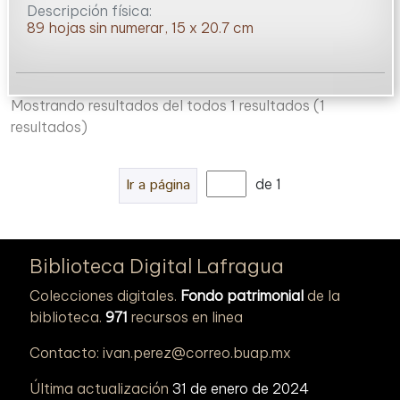
Descripción física:
89 hojas sin numerar, 15 x 20.7 cm
Mostrando resultados del todos 1 resultados
(1
resultados)
Ir a página
de 1
Biblioteca Digital Lafragua
Colecciones digitales.
Fondo patrimonial
de la
biblioteca.
971
recursos en linea
Contacto: ivan.perez@correo.buap.mx
Última actualización
31 de enero de 2024