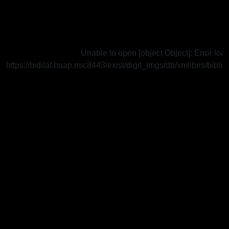
Unable to open [object Object]: Error loa
https://bidilaf.buap.mx:8443/exist/digit_imgs/db/xmlibris/bib