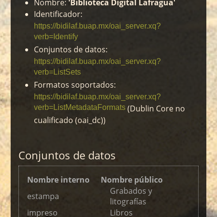
Nombre:
'Biblioteca Digital Lafragua'
Identificador:
https://bidilaf.buap.mx/oai_server.xq?
verb=Identify
Conjuntos de datos:
https://bidilaf.buap.mx/oai_server.xq?
verb=ListSets
Formatos soportados:
https://bidilaf.buap.mx/oai_server.xq?
verb=ListMetadataFormats
(Dublin Core no
cualificado (oai_dc))
Conjuntos de datos
Nombre interno
Nombre público
Grabados y
estampa
litografías
impreso
Libros